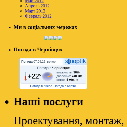
Май 2012
Апрель 2012
Март 2012
Февраль 2012
Ми в соціальних мережах
Погода в Чернівцях
Погода
07.08.26, вечер
Погода в
Черновцах
влажность:
90%
+22°
давление:
748 мм
ветер:
4 м/с,
Погода в Киеве
Погода в Керчи
Наші послуги
Проектування, монтаж, 