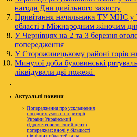
нагоди Дня цивільного захисту
Привітання начальника ТУ МНС у 
області з Міжнародним жіночим дн
У Чернівцях на 2 та 3 березня ого
попередження
У Сторожинецькому районі горів ж
Минулої доби буковинські рятува
ліквідували дві пожежі.
Актуальні новини
Попередження про ускладнення
погодних умов на території
України
Український
гідрометеорологічний центр
попереджає: вночі у більшості
північних областей та на