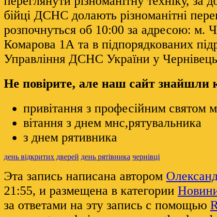
переглянути різноманітну техніку, за 
бійці ДСНС долають різноманітні пере
розпочнуться об 10:00 за адресою: м. Ч
Комарова 1А та в підпорядкованих під
Управління ДСНС України у Чернівецьк
Не повірите, але наш сайт знайшли
привітання з професійним святом 
вітання з днем мнс,рятувальника
з днем рятивника
день відкритих дверей
день рятівника
чернівці
Эта запись написана автором
Олексан
21:55, и размещена в категории
Новин
за ответами на эту запись с помощью
R