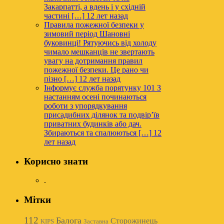
Закарпатті, а вдень і у східній
частині […]
12 лет назад
Правила пожежної безпеки у
зимовий період
Шановні
буковинці! Рятуючись від холоду
чимало мешканців не звертають
увагу на дотримання правил
пожежної безпеки. Це рано чи
пізно […]
12 лет назад
Інформує служба порятунку 101
З
настанням осені починаються
роботи з упорядкування
присадибних ділянок та подвір’їв
приватних будинків або дач.
Збираються та спалюються […]
12
лет назад
Корисно знати
.
Мітки
112
Балога
Сторожинець
KIPS
Заставна