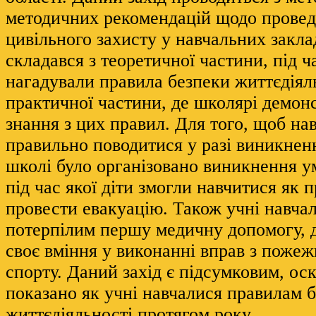
методичних рекомендацій щодо провед
цивільного захисту у навчальних закла
складався з теоретичної частини, під ча
нагадували правила безпеки життєдіяль
практичної частини, де школярі демон
знання з цих правил. Для того, щоб на
правильно поводитися у разі виникнен
школі було організовано виникнення у
під час якої діти змогли навчитися як 
провести евакуацію. Також учні навча
потерпілим першу медичну допомогу, 
своє вміння у виконанні вправ з поже
спорту. Даний захід є підсумковим, оск
показано як учні навчалися правилам 
життєдіяльності протягом року.