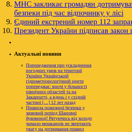
МНС закликає громадян дотримува
безпеки під час відпочинку у лісі
Єдиний екстрений номер 112 запра
Президент України підписав закон 
Актуальні новини
Попередження про ускладнення
погодних умов на території
України
Український
гідрометеорологічний центр
попереджає: вночі у більшості
північних областей та на
Закарпатті, а вдень і у східній
частині […]
12 лет назад
Правила пожежної безпеки у
зимовий період
Шановні
буковинці! Рятуючись від холоду
чимало мешканців не звертають
увагу на дотримання правил