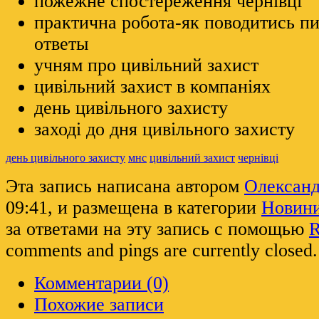
пожежне спостереження чернівці
практична робота-як поводитись пи
ответы
учням про цивільний захист
цивільний захист в компаніях
день цивільного захисту
заході до дня цивільного захисту
день цивільного захисту
мнс
цивільний захист
чернівці
Эта запись написана автором
Олексан
09:41, и размещена в категории
Новин
за ответами на эту запись с помощью
R
comments and pings are currently closed.
Комментарии (0)
Похожие записи