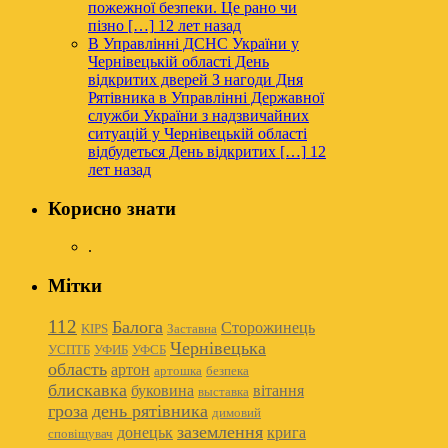
пожежної безпеки. Це рано чи
пізно […]
12 лет назад
В Управлінні ДСНС України у
Чернівецькій області День
відкритих дверей
З нагоди Дня
Рятівника в Управлінні Державної
служби України з надзвичайних
ситуацій у Чернівецькій області
відбудеться День відкритих […]
12
лет назад
Корисно знати
.
Мітки
112
Балога
Сторожинець
KIPS
Заставна
Чернівецька
УСПТБ
УФИБ
УФСБ
область
артон
артошка
безпека
блискавка
буковина
вітання
выставка
гроза
день рятівника
димовий
заземлення
донецьк
крига
сповіщувач