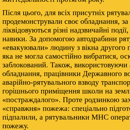
Після цього, для всіх присутніх ряту
продемонстрували своє обладнання, за
ліквідовуються різні надзвичайні події,
навики. За допомогою автодрабини ря
«евакуювали» людину з вікна другого 
яка не могла самостійно вибратися, ос
заблокований. Також, використовуючи 
обладнання, працівники Державного во
аварійно-рятувального взводу транспор
горішнього приміщення школи на зем
«постраждалого». Проте родзинкою за
«справжня» пожежа: спеціально підго
підпалили, а рятувальники МНС опера
пожежу.