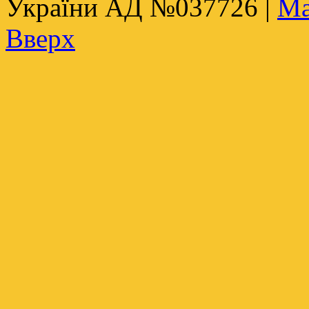
України АД №037726 |
Ма
Вверх