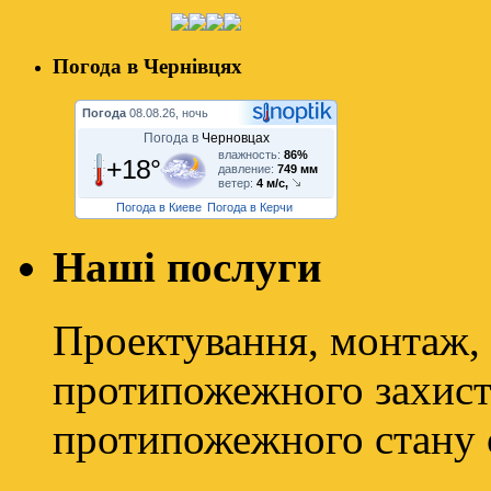
Погода в Чернівцях
Погода
08.08.26, ночь
Погода в
Черновцах
влажность:
86%
+18°
давление:
749 мм
ветер:
4 м/с,
Погода в Киеве
Погода в Керчи
Наші послуги
Проектування, монтаж, 
протипожежного захисту
протипожежного стану о