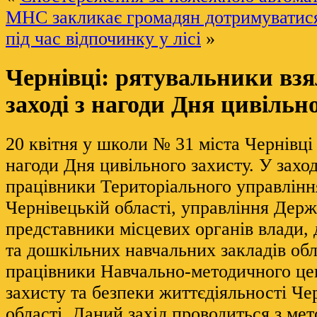
МНС закликає громадян дотримуватися
під час відпочинку у лісі
»
Чернівці: рятувальники взя
заході з нагоди Дня цивільн
20 квітня у школи № 31 міста Чернівці 
нагоди Дня цивільного захисту. У заход
працівники Територіального управлін
Чернівецькій області, управління Дер
представники місцевих органів влади,
та дошкільних навчальних закладів обл
працівники Навчально-методичного це
захисту та безпеки життєдіяльності Че
області. Даний захід проводиться з ме