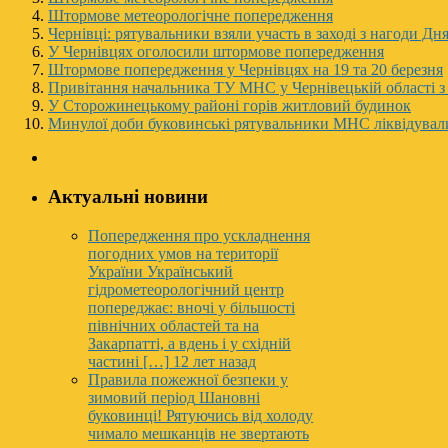
Штормове метеорологічне попередження
Чернівці: рятувальники взяли участь в заході з нагоди Дн
У Чернівцях оголосили штормове попередження
Штормове попередження у Чернівцях на 19 та 20 березня
Привітання начальника ТУ МНС у Чернівецькій області 
У Сторожинецькому районі горів житловий будинок
Минулої доби буковинські рятувальники МНС ліквідували
Актуальні новини
Попередження про ускладнення
погодних умов на території
України
Український
гідрометеорологічний центр
попереджає: вночі у більшості
північних областей та на
Закарпатті, а вдень і у східній
частині […]
12 лет назад
Правила пожежної безпеки у
зимовий період
Шановні
буковинці! Рятуючись від холоду
чимало мешканців не звертають