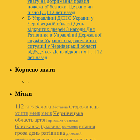
увагу на дотримання правил
пожежної безпеки. Це рано чи
пізно […]
12 лет назад
В Управлінні ДСНС України у
Чернівецькій області День
відкритих дверей
З нагоди Дня
Рятівника в Управлінні Державної
служби України з надзвичайних
ситуацій у Чернівецькій області
відбудеться День відкритих […]
12
лет назад
Корисно знати
.
Мітки
112
Балога
Сторожинець
KIPS
Заставна
Чернівецька
УСПТБ
УФИБ
УФСБ
область
артон
артошка
безпека
блискавка
буковина
вітання
выставка
гроза
день рятівника
димовий
заземлення
донецьк
крига
сповіщувач