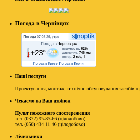
Погода в Чернівцях
Погода
07.08.26, утро
Погода в
Черновцах
влажность:
62%
+23°
давление:
746 мм
ветер:
2 м/с,
Погода в Киеве
Погода в Керчи
Наші послуги
Проектування, монтаж, технічне обсуговування засобів п
Чекаємо на Ваш дзвінок
Пульт пожежного спостереження
тел. (0372) 95-85-66 (цілодобово)
тел. (050) 434-11-46 (цілодобово)
Лічильники