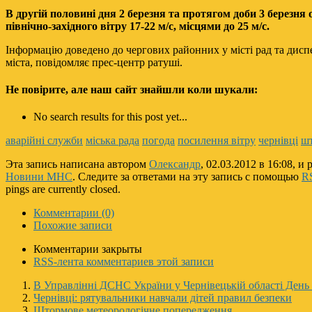
В другій половині дня 2 березня та протягом доби 3 березня
північно-західного вітру 17-22 м/с, місцями до 25 м/с.
Інформацію доведено до чергових районних у місті рад та дисп
міста, повідомляє прес-центр ратуші.
Не повірите, але наш сайт знайшли коли шукали:
No search results for this post yet...
аварійні служби
міська рада
погода
посилення вітру
чернівці
ш
Эта запись написана автором
Олександр
, 02.03.2012 в 16:08, и
Новини МНС
. Следите за ответами на эту запись с помощью
R
pings are currently closed.
Комментарии (0)
Похожие записи
Комментарии закрыты
RSS-лента комментариев этой записи
В Управлінні ДСНС України у Чернівецькій області День
Чернівці: рятувальники навчали дітей правил безпеки
Штормове метеорологічне попередження