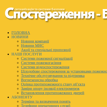
ГОЛОВНА
НОВИНИ
Новини компанії
Новини МНС
Акції та спеціальні пропозиції
НАШІ ПОСЛУГИ
Системи пожежної сигналізації
Системи пожежогасіння
Системи відеоспостереження
Цілодобове спостереження за установками пожежно
Технічне обслуговування та підтримка
Вогнезахисна обробка
Оцінка протипожежного стану об’єкта
Заміри опору ізоляції електромереж
Встановлення протипожежних дверей
АБОНЕНТУ
Терміни та визначення понять
Телефони оперативних служб