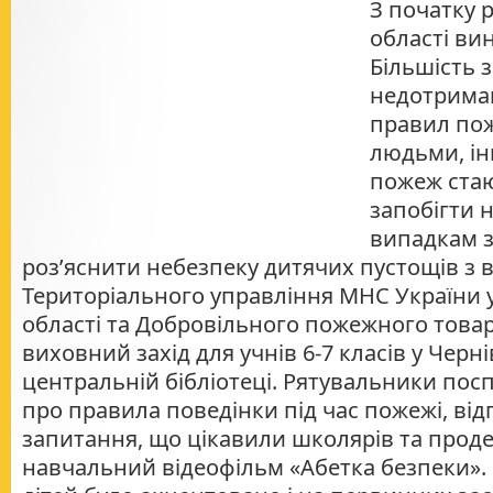
З початку 
області ви
Більшість з
недотрима
правил по
людьми, і
пожеж стаю
запобігти
випадкам з
роз’яснити небезпеку дитячих пустощів з
Територіального управління МНС України 
області та Добровільного пожежного това
виховний захід для учнів 6-7 класів у Черн
центральній бібліотеці. Рятувальники посп
про правила поведінки під час пожежі, відп
запитання, що цікавили школярів та прод
навчальний відеофільм «Абетка безпеки».