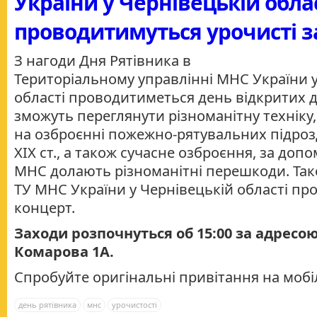
України у Чернівецькій обла
проводитимуться урочисті з
З нагоди Дня Рятівника в
Територіальному управлінні МНС України у
області проводитиметься день відкритих д
зможуть переглянути різноманітну техніку
на озброєнні пожежно-рятувальних підрозд
ХІХ ст., а також сучасне озброєння, за доп
МНС долають різноманітні перешкоди. Так
ТУ МНС України у Чернівецькій області пр
концерт.
Заходи розпочнуться об 15:00 за адресою
Комарова 1А.
Спробуйте оригінальні привітання на моб
день рятівника
мнс
урочистості