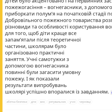
дітей було акцентовано і на первинних за
пожежогасіння – вогнегасники, з допомог
приборкати полум’я на початковій стадії 
Добровільного пожежного товариства роз
різновиди та особливості користування в
для того, щоб діти краще все
запам’ятали після теоретичної
частини, школярам було
організовано практичні
заняття. Учні самотужки з
допомогою вогнегасника
повинні були загасити умовну
пожежу. І як показали
результати випробувань
школярі успішно впоралися із завданням.
абетка безпеки
діти
мнс
рятувальник
учні
чернівці