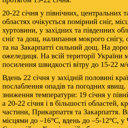
20-22 січня у північних, центральних т
областях очікується помірний сніг, мі
хуртовини, у західних та південних об
сніг та дощ, налипання мокрого снігу,
та на Закарпатті сильний дощ. На доро
ожеледиця. На всій території України
посилення швидкості вітру до 15-22 м/
Вдень 22 січня у західній половині кра
послаблення опадів та погодних явищ
зниження температури: 19 січня у півні
а 20-22 січня і в більшості областей, к
частини, Прикарпаття та Закарпаття. Вн
місцями до –16°С, вдень до –5-12°С, у 