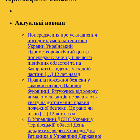
Актуальні новини
Попередження про ускладнення
погодних умов на території
України
Український
гідрометеорологічний центр
попереджає: вночі у більшості
північних областей та на
Закарпатті, а вдень і у східній
частині […]
12 лет назад
Правила пожежної безпеки у
зимовий період
Шановні
буковинці! Рятуючись від холоду
чимало мешканців не звертають
увагу на дотримання правил
пожежної безпеки. Це рано чи
пізно […]
12 лет назад
В Управлінні ДСНС України у
Чернівецькій області День
відкритих дверей
З нагоди Дня
Рятівника в Управлінні Державної