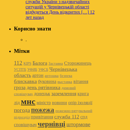
служби України з надзвичайних
ситуацій у Чернівецькій області
відбудеться День відкритих […]
12
лет назад
Корисно знати
.
Мітки
112
Балога
Сторожинець
KIPS
Заставна
Чернівецька
УСПТБ
УФИБ
УФСБ
область
артон
артошка
безпека
блискавка
буковина
вітання
выставка
гроза
день рятівника
димовий
заземлення
донецьк
крига
сповіщувач
мнс
лід
міністр
новини
опір ізоляції
пожежа
погода
пожежно-рятувальний
служба 112
привітання
спд
підрозділ
чернівці
штормове
сповіщувач