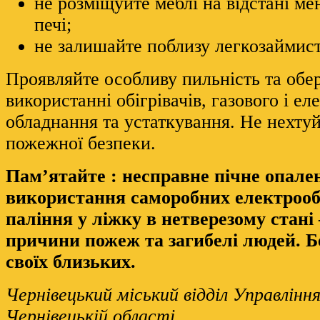
не розміщуйте меблі на відстані ме
печі;
не залишайте поблизу легкозаймисті
Проявляйте особливу пильність та обе
використанні обігрівачів, газового і е
обладнання та устаткування. Не нехту
пожежної безпеки.
Пам’ятайте : несправне пічне опале
використання саморобних електрообі
паління у ліжку в нетверезому стані 
причини пожеж та загибелі людей. Б
своїх близьких.
Чернівецький міський відділ Управлін
Чернівецькій області