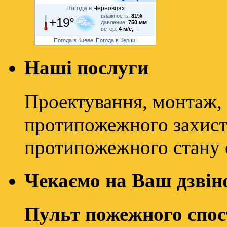
Погода в
Черновцах
влажность:
81%
+19°
давление:
750 мм
ветер:
4 м/с,
Погода в Киеве
Погода в Керчи
Наші послуги
Проектування, монтаж, 
протипожежного захисту
протипожежного стану о
Чекаємо на Ваш дзвін
Пульт пожежного спо