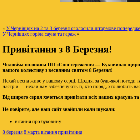
«
У Чернівцях на 2 та 3 березня оголосили штормове попередж
У Чернівцях горіла сауна та гараж
»
Привітання з 8 Березня!
Чоловіча половина ПП «Спостереження — Буковина» щиро 
нашого колективу з весняним святом 8 Березня!
Нехай весна живе у вашому серці. Щодня, за будь-якої погоди т
настрій — нехай вам забезпечують ті, хто поряд, хто любить вас
Від щирого серця хочеться привітати всіх наших красунь та
Не повірите, але наш сайт знайшли коли шукали:
вітання про буковину
8 березня
8 марта
вітання
привітання