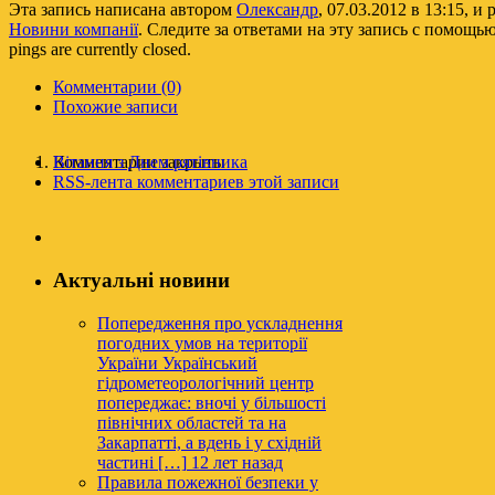
Эта запись написана автором
Олександр
, 07.03.2012 в 13:15, и
Новини компанії
. Следите за ответами на эту запись с помощь
pings are currently closed.
Комментарии (0)
Похожие записи
Комментарии закрыты
Вітання з Днем рятівника
RSS-лента комментариев этой записи
Актуальні новини
Попередження про ускладнення
погодних умов на території
України
Український
гідрометеорологічний центр
попереджає: вночі у більшості
північних областей та на
Закарпатті, а вдень і у східній
частині […]
12 лет назад
Правила пожежної безпеки у