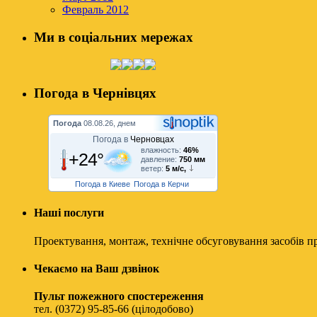
Февраль 2012
Ми в соціальних мережах
Погода в Чернівцях
Погода
08.08.26, днем
Погода в
Черновцах
влажность:
46%
+24°
давление:
750 мм
ветер:
5 м/с,
Погода в Киеве
Погода в Керчи
Наші послуги
Проектування, монтаж, технічне обсуговування засобів п
Чекаємо на Ваш дзвінок
Пульт пожежного спостереження
тел. (0372) 95-85-66 (цілодобово)