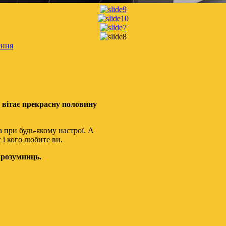
ення
вітає прекрасну половину
а при будь-якому настрої. А
 і кого любите ви.
 розумниць.