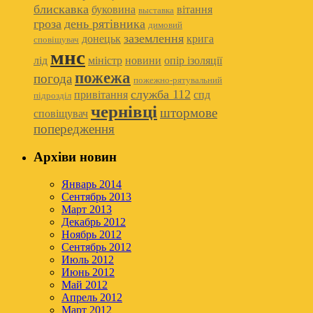
блискавка
буковина
вітання
выставка
гроза
день рятівника
димовий
заземлення
донецьк
крига
сповіщувач
мнс
лід
міністр
новини
опір ізоляції
пожежа
погода
пожежно-рятувальний
служба 112
привітання
спд
підрозділ
чернівці
штормове
сповіщувач
попередження
Архіви новин
Январь 2014
Сентябрь 2013
Март 2013
Декабрь 2012
Ноябрь 2012
Сентябрь 2012
Июль 2012
Июнь 2012
Май 2012
Апрель 2012
Март 2012