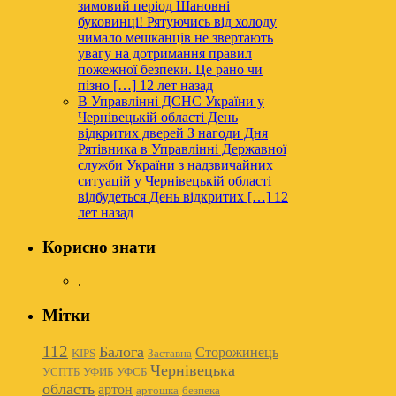
зимовий період
Шановні
буковинці! Рятуючись від холоду
чимало мешканців не звертають
увагу на дотримання правил
пожежної безпеки. Це рано чи
пізно […]
12 лет назад
В Управлінні ДСНС України у
Чернівецькій області День
відкритих дверей
З нагоди Дня
Рятівника в Управлінні Державної
служби України з надзвичайних
ситуацій у Чернівецькій області
відбудеться День відкритих […]
12
лет назад
Корисно знати
.
Мітки
112
Балога
Сторожинець
KIPS
Заставна
Чернівецька
УСПТБ
УФИБ
УФСБ
область
артон
артошка
безпека