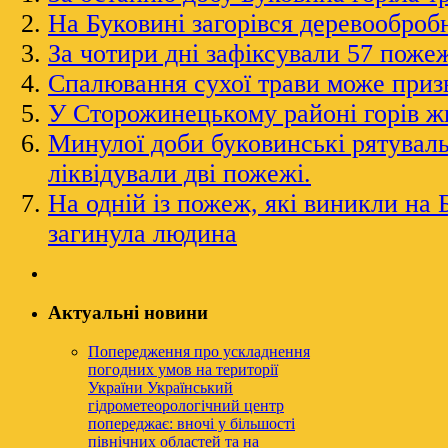
На Буковині загорівся деревооброб
За чотири дні зафіксували 57 поже
Спалювання сухої трави може призв
У Сторожинецькому районі горів ж
Минулої доби буковинські рятува
ліквідували дві пожежі.
На одній із пожеж, які виникли на 
загинула людина
Актуальні новини
Попередження про ускладнення
погодних умов на території
України
Український
гідрометеорологічний центр
попереджає: вночі у більшості
північних областей та на