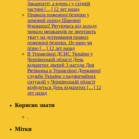
Закарпатті, а вдень і у східній
частині […]
12 лет назад
Правила пожежної безпеки у
зимовий період
Шановні
буковинці! Рятуючись від холоду
чимало мешканців не звертають
увагу на дотримання правил
пожежної безпеки. Це рано чи
пізно […]
12 лет назад
В Управлінні ДСНС України у
Чернівецькій області День
відкритих дверей
З нагоди Дня
Рятівника в Управлінні Державної
служби України з надзвичайних
ситуацій у Чернівецькій області
відбудеться День відкритих […]
12
лет назад
Корисно знати
.
Мітки