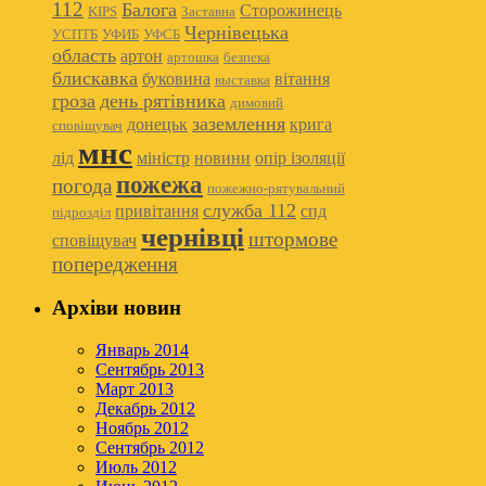
112
Балога
Сторожинець
KIPS
Заставна
Чернівецька
УСПТБ
УФИБ
УФСБ
область
артон
артошка
безпека
блискавка
буковина
вітання
выставка
гроза
день рятівника
димовий
заземлення
донецьк
крига
сповіщувач
мнс
лід
міністр
новини
опір ізоляції
пожежа
погода
пожежно-рятувальний
служба 112
привітання
спд
підрозділ
чернівці
штормове
сповіщувач
попередження
Архіви новин
Январь 2014
Сентябрь 2013
Март 2013
Декабрь 2012
Ноябрь 2012
Сентябрь 2012
Июль 2012