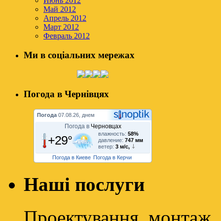
Июнь 2012
Май 2012
Апрель 2012
Март 2012
Февраль 2012
Ми в соціальних мережах
Погода в Чернівцях
Погода
07.08.26, днем
Погода в
Черновцах
влажность:
58%
+29°
давление:
747 мм
ветер:
3 м/с,
Погода в Киеве
Погода в Керчи
Наші послуги
Проектування, монтаж, 