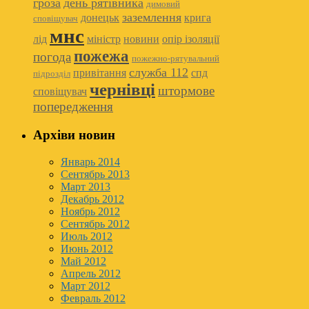
гроза
день рятівника
димовий
заземлення
донецьк
крига
сповіщувач
мнс
лід
міністр
новини
опір ізоляції
пожежа
погода
пожежно-рятувальний
служба 112
привітання
спд
підрозділ
чернівці
штормове
сповіщувач
попередження
Архіви новин
Январь 2014
Сентябрь 2013
Март 2013
Декабрь 2012
Ноябрь 2012
Сентябрь 2012
Июль 2012
Июнь 2012
Май 2012
Апрель 2012
Март 2012
Февраль 2012