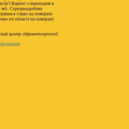
когір’ї Карпат з переходом в
0 м/с. Середньодобова
травня в горах на поверхні
озки по області на поверхні
сний центр гідрометеорології
ередження