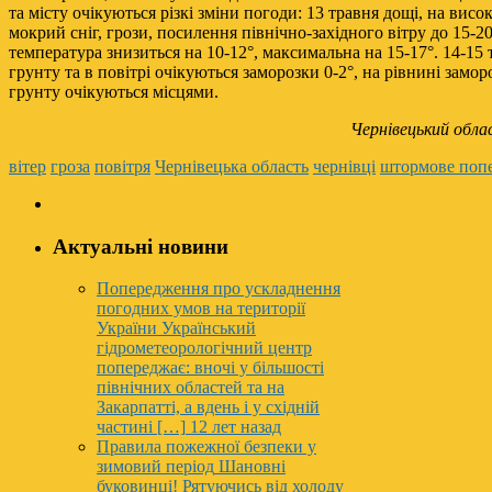
та місту очікуються різкі зміни погоди: 13 травня дощі, на висо
мокрий сніг, грози, посилення північно-західного вітру до 15-2
температура знизиться на 10-12°, максимальна на 15-17°. 14-15 
грунту та в повітрі очікуються заморозки 0-2°, на рівнині замор
грунту очікуються місцями.
Чернівецький обла
вітер
гроза
повітря
Чернівецька область
чернівці
штормове поп
Актуальні новини
Попередження про ускладнення
погодних умов на території
України
Український
гідрометеорологічний центр
попереджає: вночі у більшості
північних областей та на
Закарпатті, а вдень і у східній
частині […]
12 лет назад
Правила пожежної безпеки у
зимовий період
Шановні
буковинці! Рятуючись від холоду