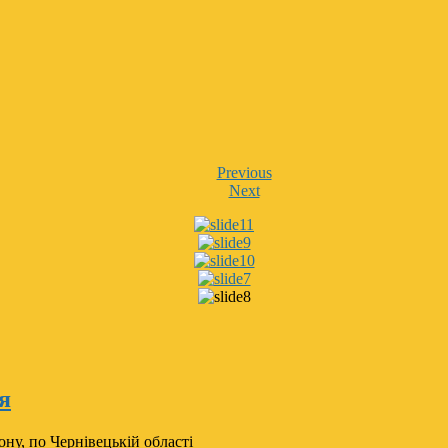
Previous
Next
я
ону, по Чернівецькій області