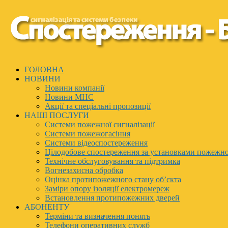
ГОЛОВНА
НОВИНИ
Новини компанії
Новини МНС
Акції та спеціальні пропозиції
НАШІ ПОСЛУГИ
Системи пожежної сигналізації
Системи пожежогасіння
Системи відеоспостереження
Цілодобове спостереження за установками пожежно
Технічне обслуговування та підтримка
Вогнезахисна обробка
Оцінка протипожежного стану об’єкта
Заміри опору ізоляції електромереж
Встановлення протипожежних дверей
АБОНЕНТУ
Терміни та визначення понять
Телефони оперативних служб