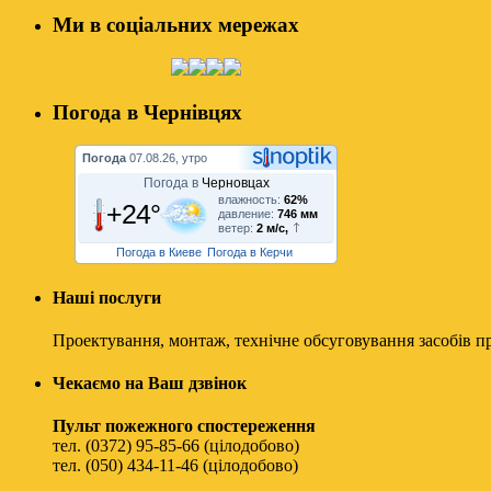
Ми в соціальних мережах
Погода в Чернівцях
Погода
07.08.26, утро
Погода в
Черновцах
влажность:
62%
+24°
давление:
746 мм
ветер:
2 м/с,
Погода в Киеве
Погода в Керчи
Наші послуги
Проектування, монтаж, технічне обсуговування засобів п
Чекаємо на Ваш дзвінок
Пульт пожежного спостереження
тел. (0372) 95-85-66 (цілодобово)
тел. (050) 434-11-46 (цілодобово)