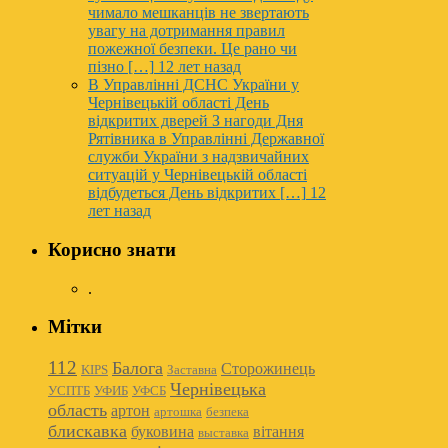
чимало мешканців не звертають
увагу на дотримання правил
пожежної безпеки. Це рано чи
пізно […]
12 лет назад
В Управлінні ДСНС України у
Чернівецькій області День
відкритих дверей
З нагоди Дня
Рятівника в Управлінні Державної
служби України з надзвичайних
ситуацій у Чернівецькій області
відбудеться День відкритих […]
12
лет назад
Корисно знати
.
Мітки
112
Балога
Сторожинець
KIPS
Заставна
Чернівецька
УСПТБ
УФИБ
УФСБ
область
артон
артошка
безпека
блискавка
буковина
вітання
выставка