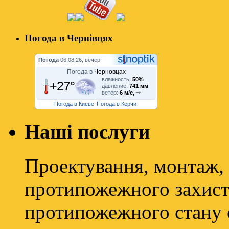
Погода в Чернівцях
Погода
06.08.26, вечер
Погода в
Черновцах
влажность:
50%
+27°
давление:
741 мм
ветер:
6 м/с,
Погода в Киеве
Погода в Керчи
Наші послуги
Проектування, монтаж, 
протипожежного захисту
протипожежного стану о