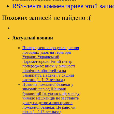
RSS-лента комментариев этой запи
Похожих записей не найдено :(
Актуальні новини
Попередження про ускладнення
погодних умов на території
України
Український
гідрометеорологічний центр
попереджає: вночі у більшості
північних областей та на
Закарпатті, а вдень і у східній
частині […]
12 лет назад
Правила пожежної безпеки у
зимовий період
Шановні
буковинці! Рятуючись від холоду
чимало мешканців не звертають
увагу на дотримання правил
пожежної безпеки. Це рано чи
пізно […]
12 лет назад