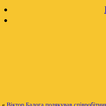
«
Віктор Балога подякував співробітн