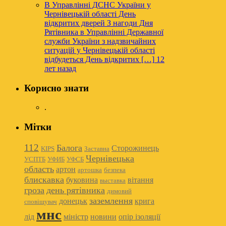
В Управлінні ДСНС України у
Чернівецькій області День
відкритих дверей
З нагоди Дня
Рятівника в Управлінні Державної
служби України з надзвичайних
ситуацій у Чернівецькій області
відбудеться День відкритих […]
12
лет назад
Корисно знати
.
Мітки
112
Балога
Сторожинець
KIPS
Заставна
Чернівецька
УСПТБ
УФИБ
УФСБ
область
артон
артошка
безпека
блискавка
буковина
вітання
выставка
гроза
день рятівника
димовий
заземлення
донецьк
крига
сповіщувач
мнс
лід
міністр
новини
опір ізоляції