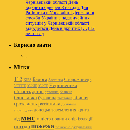
Чернівецькій області День
відкритих дверей
З нагоди Дня
Рятівника в Управлінні Державної
служби України з надзвичайних
ситуацій у Чернівецькій області
відбудеться День відкритих […]
12
лет назад
Корисно знати
.
Мітки
112
Балога
Сторожинець
KIPS
Заставна
Чернівецька
УСПТБ
УФИБ
УФСБ
область
артон
артошка
безпека
блискавка
буковина
вітання
выставка
гроза
день рятівника
димовий
заземлення
донецьк
крига
сповіщувач
мнс
лід
міністр
новини
опір ізоляції
пожежа
погода
пожежно-рятувальний