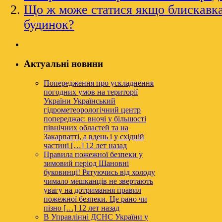
Що ж може статися якщо блискавка
будинок?
Актуальні новини
Попередження про ускладнення
погодних умов на території
України
Український
гідрометеорологічний центр
попереджає: вночі у більшості
північних областей та на
Закарпатті, а вдень і у східній
частині […]
12 лет назад
Правила пожежної безпеки у
зимовий період
Шановні
буковинці! Рятуючись від холоду
чимало мешканців не звертають
увагу на дотримання правил
пожежної безпеки. Це рано чи
пізно […]
12 лет назад
В Управлінні ДСНС України у