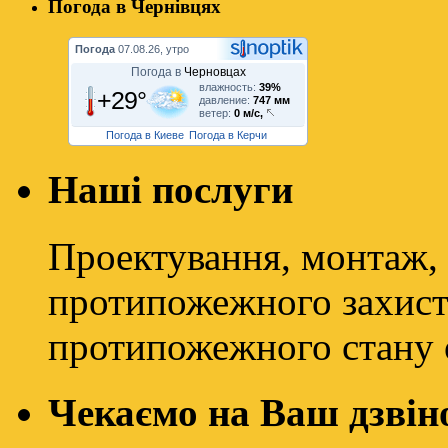
Погода в Чернівцях
Погода
07.08.26, утро
Погода в
Черновцах
влажность:
39%
+29°
давление:
747 мм
ветер:
0 м/с,
Погода в Киеве
Погода в Керчи
Наші послуги
Проектування, монтаж, 
протипожежного захисту
протипожежного стану о
Чекаємо на Ваш дзвін